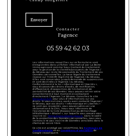
* Champ obligatoire
Envoyer
contacter
l'agence
05 59 42 62 03
Les informations recueillies sur ce formulaire sont
enregistrées dans un fichier informatisé par La Boite
Immo agissant comme Sous-traitant du traitement
pour la gestion de la clientèle/prospects de l'Agence /
du Réseau qui reste Responsable du Traitement de vos
Données personnelles. La base légale du traitement
repose sur l'intérêt légitime de l'Agence / du Réseau.
Elles sont conservées jusqu'à demande de suppression
et sont destinées à l'Agence / au Réseau.
Conformément à la loi « informatique et libertés »,
vous disposez des droits d’accès, de rectification,
d’effacement, d’opposition, de limitation et de
portabilité de vos données. Vous pouvez retirer votre
consentement à tout moment en contactant
directement l’Agence / Le Réseau. Consultez le site
https://cnil.fr/fr
pour plus d’informations sur vos
droits. Si vous estimez, après avoir contacté l'Agence /
le Réseau, que vos droits « Informatique et Libertés »
ne sont pas respectés, vous pouvez adresser une
réclamation à la CNIL. Nous vous informons de
l’existence de la liste d'opposition au démarchage
téléphonique « Bloctel », sur laquelle vous pouvez vous
inscrire ici :
https://www.bloctel.gouv.fr
. Dans le cadre
de la protection des Données personnelles, nous vous
invitons à ne pas inscrire de Données sensibles dans le
champ de saisie libre.
Ce site est protégé par reCAPTCHA, les
Politiques de
Confidentialité
et es
Conditions d'utilisation
de
Google s'appliquent.