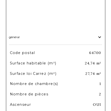
général
TRAD_SIROCCO_Caracteristique
Valeurs
Code postal
64700
Surface habitable (m²)
24,74 m²
Surface loi Carrez (m²)
27,74 m²
Nombre de chambre(s)
1
Nombre de pièces
2
Ascenseur
OUI