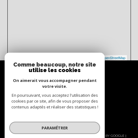
Leaflet
|
©
Maps
|
© OpenStreetMap
Jawg
Comme beaucoup, notre site
Espace
utilise les cookies
propriétaire
On aimerait vous accompagner pendant
Se connecter
votre visite.
En poursuivant, vous acceptez l'utilisation des
Nous
cookies par ce site, afin de vous proposer des
adhérons
contenus adaptés et réaliser des statistiques !
PARAMÉTRER
© 2026 | TOUS DROITS RÉSERVÉS | TRADUCTION POWERED BY GOOGLE |