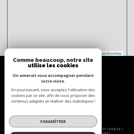
Leaflet
|
©
Maps
|
© OpenStreetMap
Jawg
Comme beaucoup, notre site
Espace
utilise les cookies
propriétaire
On aimerait vous accompagner pendant
Se connecter
votre visite.
En poursuivant, vous acceptez l'utilisation des
Nous
cookies par ce site, afin de vous proposer des
adhérons
contenus adaptés et réaliser des statistiques !
PARAMÉTRER
© 2026 | TOUS DROITS RÉSERVÉS | TRADUCTION POWERED BY GOOGLE |
NOS HONORAIRES
NOS HONORAIRES
PLAN DU SITE