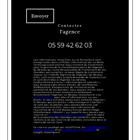
Envoyer
contacter
l'agence
05 59 42 62 03
Les informations recueillies sur ce formulaire sont
enregistrées dans un fichier informatisé par La Boite
Immo agissant comme Sous-traitant du traitement
pour la gestion de la clientèle/prospects de l'Agence /
du Réseau qui reste Responsable du Traitement de vos
Données personnelles. La base légale du traitement
repose sur l'intérêt légitime de l'Agence / du Réseau.
Elles sont conservées jusqu'à demande de suppression
et sont destinées à l'Agence / au Réseau.
Conformément à la loi « informatique et libertés »,
vous disposez des droits d’accès, de rectification,
d’effacement, d’opposition, de limitation et de
portabilité de vos données. Vous pouvez retirer votre
consentement à tout moment en contactant
directement l’Agence / Le Réseau. Consultez le site
https://cnil.fr/fr
pour plus d’informations sur vos
droits. Si vous estimez, après avoir contacté l'Agence /
le Réseau, que vos droits « Informatique et Libertés »
ne sont pas respectés, vous pouvez adresser une
réclamation à la CNIL. Nous vous informons de
l’existence de la liste d'opposition au démarchage
téléphonique « Bloctel », sur laquelle vous pouvez vous
inscrire ici :
https://www.bloctel.gouv.fr
. Dans le cadre
de la protection des Données personnelles, nous vous
invitons à ne pas inscrire de Données sensibles dans le
champ de saisie libre.
Ce site est protégé par reCAPTCHA, les
Politiques de
Confidentialité
et es
Conditions d'utilisation
de
Google s'appliquent.