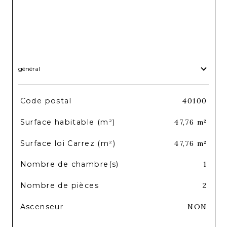
général
TRAD_SIROCCO_Caracteristique
Valeurs
Code postal
40100
Surface habitable (m²)
47,76 m²
Surface loi Carrez (m²)
47,76 m²
Nombre de chambre(s)
1
Nombre de pièces
2
Ascenseur
NON