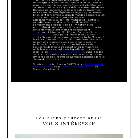
Immo agissant comme Sous-traitant du traitement
pour la gestion de la clientèle/prospects de l'Agence /
du Réseau qui reste Responsable du Traitement de vos
Données personnelles. La base légale du traitement
repose sur l'intérêt légitime de l'Agence / du Réseau.
Elles sont conservées jusqu'à demande de suppression
et sont destinées à l'Agence / au Réseau.
Conformément à la loi « informatique et libertés »,
vous disposez des droits d’accès, de rectification,
d’effacement, d’opposition, de limitation et de
portabilité de vos données. Vous pouvez retirer votre
consentement à tout moment en contactant
directement l’Agence / Le Réseau. Consultez le site
https://cnil.fr/fr
pour plus d’informations sur vos
droits. Si vous estimez, après avoir contacté l'Agence /
le Réseau, que vos droits « Informatique et Libertés »
ne sont pas respectés, vous pouvez adresser une
réclamation à la CNIL. Nous vous informons de
l’existence de la liste d'opposition au démarchage
téléphonique « Bloctel », sur laquelle vous pouvez vous
inscrire ici :
https://www.bloctel.gouv.fr
. Dans le cadre
de la protection des Données personnelles, nous vous
invitons à ne pas inscrire de Données sensibles dans le
champ de saisie libre.
Ce site est protégé par reCAPTCHA, les
Politiques de
Confidentialité
et es
Conditions d'utilisation
de
Google s'appliquent.
Ces biens peuvent aussi
VOUS INTÉRESSER