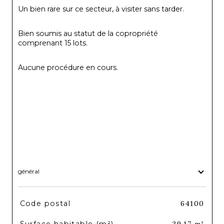
Un bien rare sur ce secteur, à visiter sans tarder.
Bien soumis au statut de la copropriété 
comprenant 15 lots.
Aucune procédure en cours.
général
TRAD_SIROCCO_Caracteristique
Valeurs
Code postal
64100