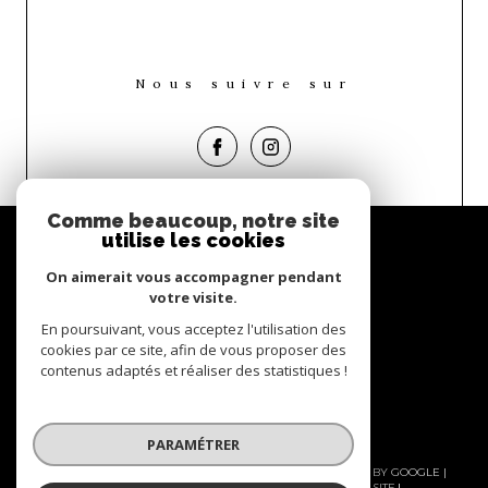
Nous suivre sur
Comme beaucoup, notre site
Espace
utilise les cookies
propriétaire
On aimerait vous accompagner pendant
Se connecter
votre visite.
En poursuivant, vous acceptez l'utilisation des
Nous
cookies par ce site, afin de vous proposer des
adhérons
contenus adaptés et réaliser des statistiques !
PARAMÉTRER
© 2026 | TOUS DROITS RÉSERVÉS | TRADUCTION POWERED BY GOOGLE |
NOS HONORAIRES
NOS HONORAIRES
PLAN DU SITE