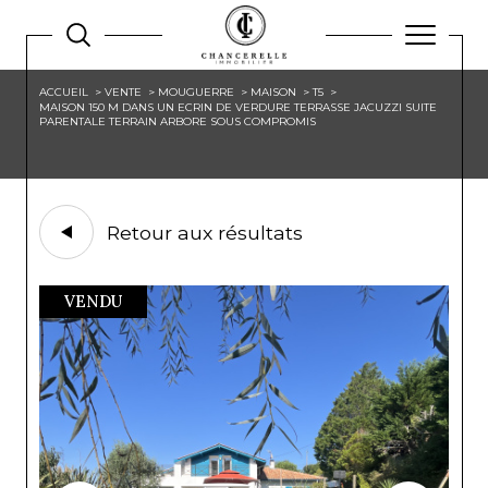
ACCUEIL
VENTE
MOUGUERRE
MAISON
T5
MAISON 150 M DANS UN ECRIN DE VERDURE TERRASSE JACUZZI SUITE
PARENTALE TERRAIN ARBORE SOUS COMPROMIS
Retour aux résultats
VENDU