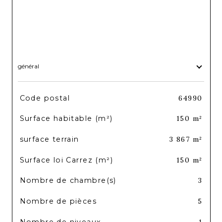
général
TRAD_SIROCCO_Caracteristique
Valeurs
Code postal
64990
Surface habitable (m²)
150 m²
surface terrain
3 867 m²
Surface loi Carrez (m²)
150 m²
Nombre de chambre(s)
3
Nombre de pièces
5
Nombre de niveaux
1