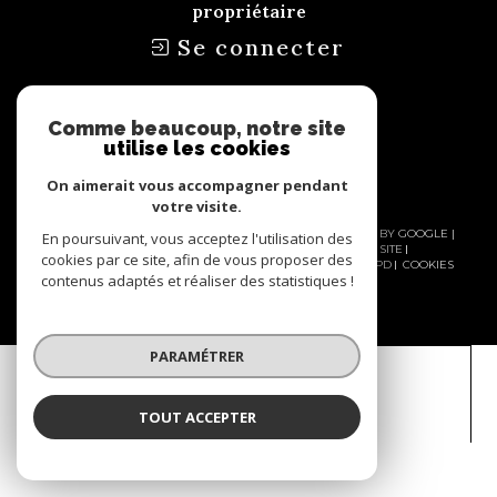
propriétaire
Se connecter
Nous
adhérons
Comme beaucoup, notre site
utilise les cookies
On aimerait vous accompagner pendant
votre visite.
© 2026 | TOUS DROITS RÉSERVÉS | TRADUCTION POWERED BY GOOGLE |
En poursuivant, vous acceptez l'utilisation des
NOS HONORAIRES
NOS HONORAIRES
PLAN DU SITE
cookies par ce site, afin de vous proposer des
MENTIONS LÉGALES
ADMIN
NOS LIENS
POLITIQUE RGPD
COOKIES
contenus adaptés et réaliser des statistiques !
PARAMÉTRER
TOUT ACCEPTER